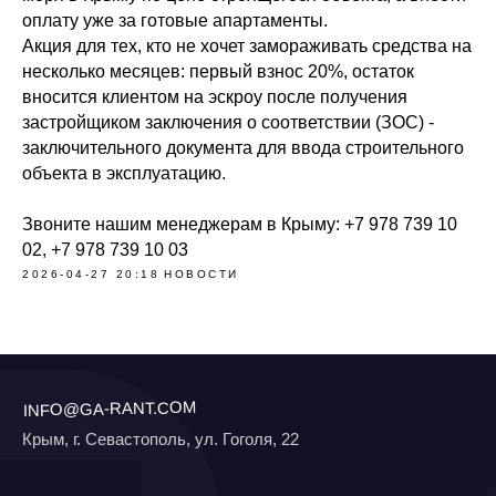
оплату уже за готовые апартаменты.
Акция для тех, кто не хочет замораживать средства на
несколько месяцев: первый взнос 20%, остаток
вносится клиентом на эскроу после получения
застройщиком заключения о соответствии (ЗОС) -
INFO@GA-RANT.COM
заключительного документа для ввода строительного
Крым, г. Севастополь, ул. Гоголя, 22
объекта в эксплуатацию.
КОНТАКТЫ
О КОМПАНИИ
Звоните нашим менеджерам в Крыму: +7 978 739 10
ТЕКУЩИЕ ПРОЕКТЫ
НОВОСТИ
02, +7 978 739 10 03
2026-04-27 20:18
НОВОСТИ
Связаться
Политика конфиденциальности
(C) Все права защищены, 2026
Официальный сайт федерального застройщика